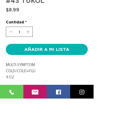
#43 TUKOL
Precio
$8.99
Cantidad
*
AÑADIR A MI LISTA
MULTI-SYMPTOM
COLD/COLD+FLU
4 OZ
CONTACTO
SÍGUENOS
TEL:
(787) 620-9600
FACEBOOK
info@farmaciasplaza.com
INSTAGRAM
MENÚ