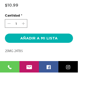
Precio
$10.99
Cantidad
*
AÑADIR A MI LISTA
25MG 24TBS
CONTACTO
SÍGUENOS
TEL:
(787) 620-9600
FACEBOOK
info@farmaciasplaza.com
INSTAGRAM
MENÚ
ESPECIALES
RECETAS ELECTRÓNICAS
VERTE BIEN
LOCALIDADES