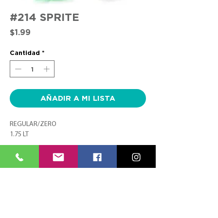
#214 SPRITE
Precio
$1.99
Cantidad
*
AÑADIR A MI LISTA
REGULAR/ZERO
1.75 LT
CONTACTO
SÍGUENOS
TEL:
(787) 620-9600
FACEBOOK
info@farmaciasplaza.com
INSTAGRAM