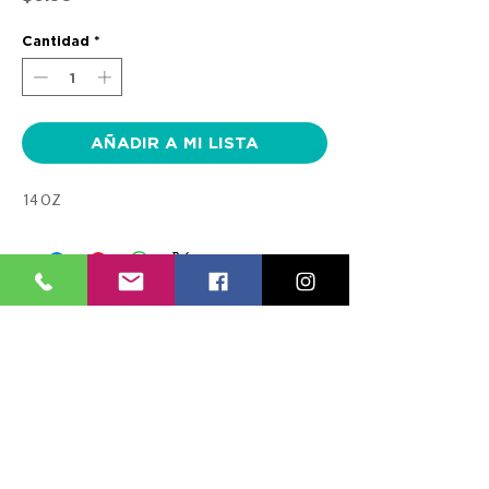
Cantidad
*
AÑADIR A MI LISTA
14 OZ
CONTACTO
SÍGUENOS
TEL:
(787) 620-9600
FACEBOOK
info@farmaciasplaza.com
INSTAGRAM
MENÚ
ESPECIALES
RECETAS ELECTRÓNICAS
VERTE BIEN
LOCALIDADES
VACUNACIÓN
NOSOTROS
CONTÁCTANOS