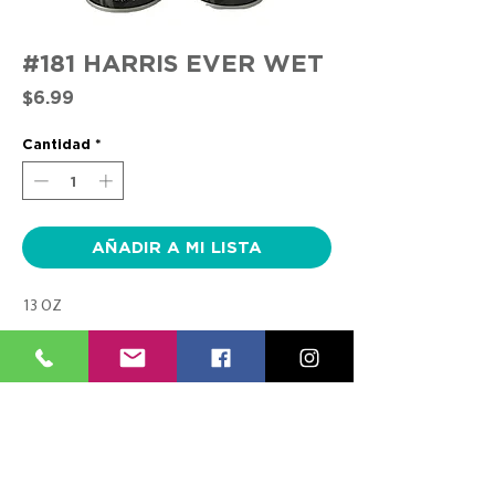
#181 HARRIS EVER WET
Precio
$6.99
Cantidad
*
AÑADIR A MI LISTA
13 OZ
CONTACTO
SÍGUENOS
TEL:
(787) 620-9600
FACEBOOK
info@farmaciasplaza.com
INSTAGRAM