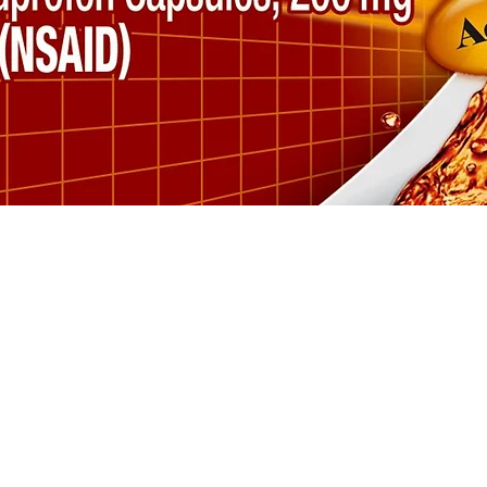
Vista rápida
SÍGUENOS
M
FACEBOOK
ESPECIALES
INSTAGRAM
com
VERTE BIEN
VACUNACIÓN