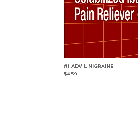
#1 ADVIL MIGRAINE
Precio
$4.59
CONTACTO
TEL:
(787) 620-9600
info@farmaciasplaza.