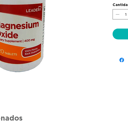
Cantid
onados