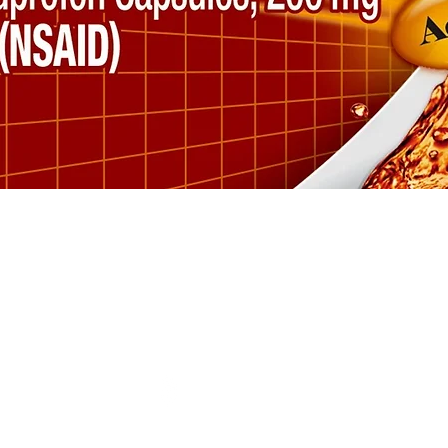
Vista rápida
SÍGUENOS
M
FACEBOOK
ESPECIALES
INSTAGRAM
com
VERTE BIEN
VACUNACIÓN