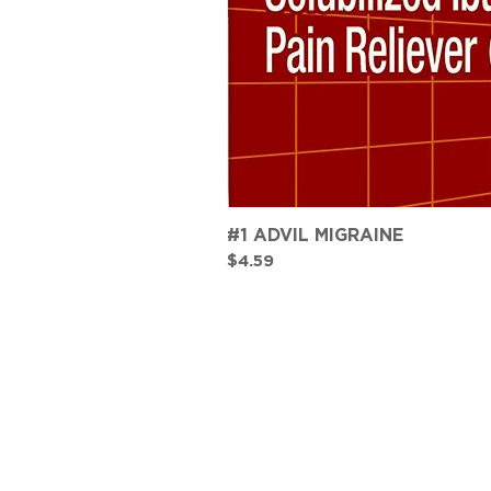
#1 ADVIL MIGRAINE
Precio
$4.59
CONTACTO
TEL:
(787) 620-9600
info@farmaciasplaza.