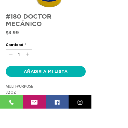
#180 DOCTOR
MECÁNICO
Precio
$3.99
Cantidad
*
AÑADIR A MI LISTA
MULTI-PURPOSE
32 OZ
CONTACTO
SÍGUENOS
TEL:
(787) 620-9600
FACEBOOK
info@farmaciasplaza.com
INSTAGRAM