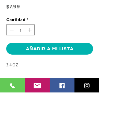
Precio
$7.99
Cantidad
*
AÑADIR A MI LISTA
3.4 OZ
CONTACTO
SÍGUENOS
TEL:
(787) 620-9600
FACEBOOK
info@farmaciasplaza.com
INSTAGRAM
MENÚ
ESPECIALES
RECETAS ELECTRÓNICAS
VERTE BIEN
LOCALIDADES