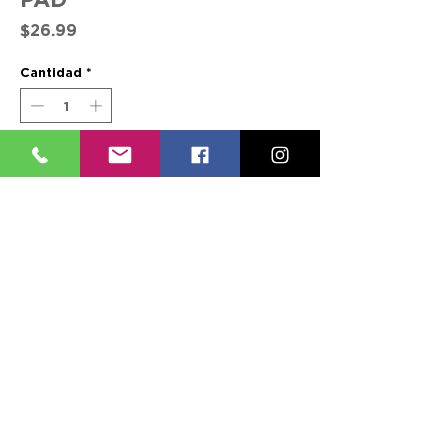
Precio
$26.99
Cantidad
*
AÑADIR A MI LISTA
MOIST/DRY
CONTACTO
SÍGUENOS
TEL:
(787) 620-9600
FACEBOOK
info@farmaciasplaza.com
INSTAGRAM
MENÚ
ESPECIALES
RECETAS ELECTRÓNICAS
VERTE BIEN
LOCALIDADES