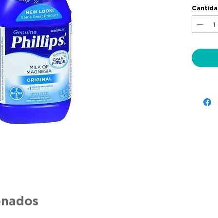
Cantid
onados