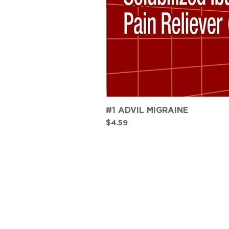
#1 ADVIL MIGRAINE
Precio
$4.59
CONTACTO
TEL:
(787) 620-9600
info@farmaciasplaza.