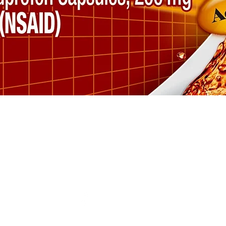
Vista rápida
SÍGUENOS
M
FACEBOOK
ESPECIALES
INSTAGRAM
com
VERTE BIEN
VACUNACIÓN